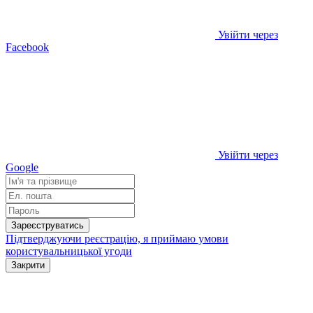
Увійти через
Facebook
Увійти через
Google
Зареєструватись
Підтверджуючи реєстрацію, я приймаю умови
користувальницької угоди
Закрити