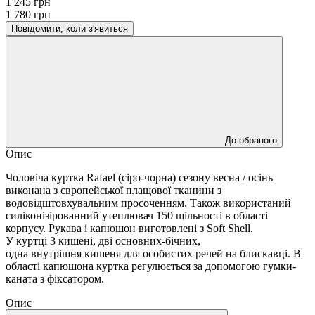
1 245 грн
1 780 грн
Повідомити, коли з'явиться
До обраного
Опис
Чоловіча куртка Rafael (сіро-чорна) сезону весна / осінь
виконана з європейської плащової тканини з
водовідштовхувальним просоченням. Також використаний
силіконізірованний утеплювач 150 щільності в області
корпусу. Рукава і капюшон виготовлені з Soft Shell.
У куртці 3 кишені, дві основних-бічних,
одна внутрішня кишеня для особистих речей на блискавці. В
області капюшона куртка регулюється за допомогою гумки-
каната з фіксатором.
Опис