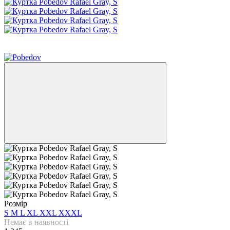
Sale
−30%
Розмір
S
M
L
XL
XXL
XXXL
Немає в наявності