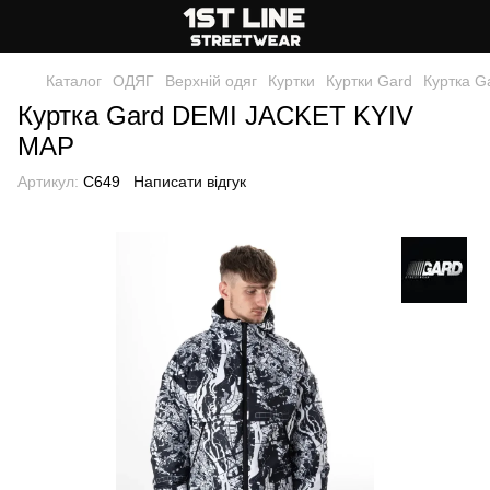
Каталог
ОДЯГ
Верхній одяг
Куртки
Куртки Gard
Куртка G
Куртка Gard DEMI JACKET KYIV
MAP
Артикул:
C649
Написати відгук