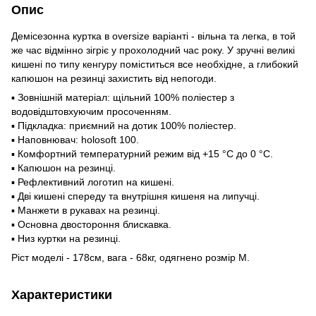
Опис
Демісезонна куртка в oversize варіанті - вільна та легка, в той
же час відмінно зігріє у прохолодний час року. У зручні великі
кишені по типу кенгуру поміститься все необхідне, а глибокий
капюшон на резинці захистить від непогоди.
▪ Зовнішній матеріал: щільний 100% поліестер з
водовідштовхуючим просоченням.
▪ Підкладка: приємний на дотик 100% поліестер.
▪ Наповнювач: holosoft 100.
▪ Комфортний температурний режим від +15 °С до 0 °С.
▪ Капюшон на резинці.
▪ Рефлективний логотип на кишені.
▪ Дві кишені спереду та внутрішня кишеня на липучці.
▪ Манжети в рукавах на резинці.
▪ Основна двостороння блискавка.
▪ Низ куртки на резинці.
Ріст моделі - 178см, вага - 68кг, одягнено розмір М.
Характеристики