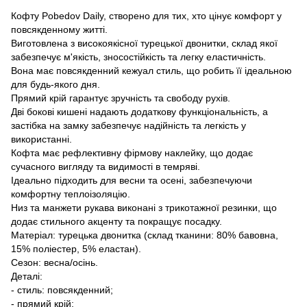
Кофту Pobedov Daily, створено для тих, хто цінує комфорт у
повсякденному житті.
Виготовлена з високоякісної турецької двонитки, склад якої
забезпечує м'якість, зносостійкість та легку еластичність.
Вона має повсякденний кежуал стиль, що робить її ідеальною
для будь-якого дня.
Прямий крій гарантує зручність та свободу рухів.
Дві бокові кишені надають додаткову функціональність, а
застібка на замку забезпечує надійність та легкість у
використанні.
Кофта має рефлективну фірмову наклейку, що додає
сучасного вигляду та видимості в темряві.
Ідеально підходить для весни та осені, забезпечуючи
комфортну теплоізоляцію.
Низ та манжети рукава виконані з трикотажної резинки, що
додає стильного акценту та покращує посадку.
Матеріал: турецька двонитка (склад тканини: 80% бавовна,
15% поліестер, 5% еластан).
Сезон: весна/осінь.
Деталі:
- стиль: повсякденний;
- прямий крій;