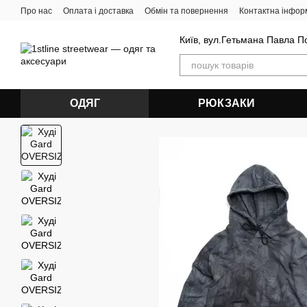
Перейти до основного контенту
Про нас
Оплата і доставка
Обмін та повернення
Контактна інфор
Київ, вул.Гетьмана Павла П
ОДЯГ
РЮКЗАКИ