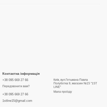
Контактна інформація
+38 095 669 27 66
Київ, вул.Гетьмана Павла
Полуботка 9, магазин №15 "1ST
Передзвонити вам?
LINE"
Мапа проїзду
+38 095 669 27 66
1stline15@gmail.com