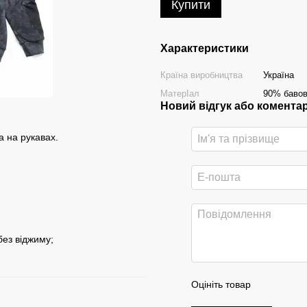
Купити
Характеристики
Країна виробництва
Україна
МатерІал
90% бавов
Новий відгук або комента
а на рукавах.
без віджиму;
Оцініть товар