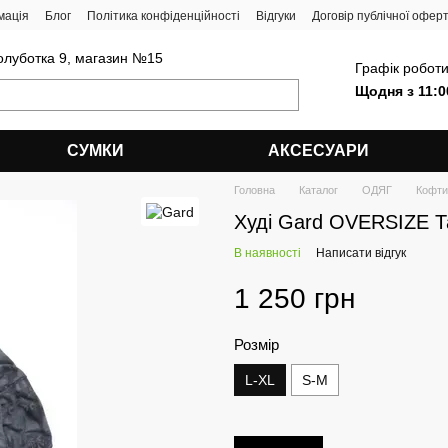
мація
Блог
Політика конфіденційності
Відгуки
Договір публічної офер
олуботка 9, магазин №15
Графік роботи
Щодня з 11:0
СУМКИ
АКСЕСУАРИ
Головна
Каталог
ОДЯГ
Кофти
Худі Gard OVERSIZE Т
В наявності
Написати відгук
1 250 грн
Розмір
L-XL
S-M