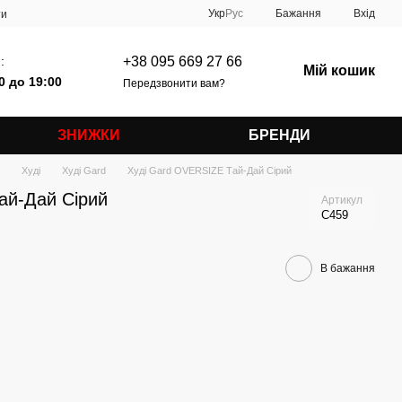
Укр
Рус
Бажання
Вхід
ти
:
+38 095 669 27 66
Мій кошик
0 до 19:00
Передзвонити вам?
ЗНИЖКИ
БРЕНДИ
Худі
Худі Gard
Худі Gard OVERSIZE Тай-Дай Сірий
ай-Дай Сірий
Артикул
C459
В бажання