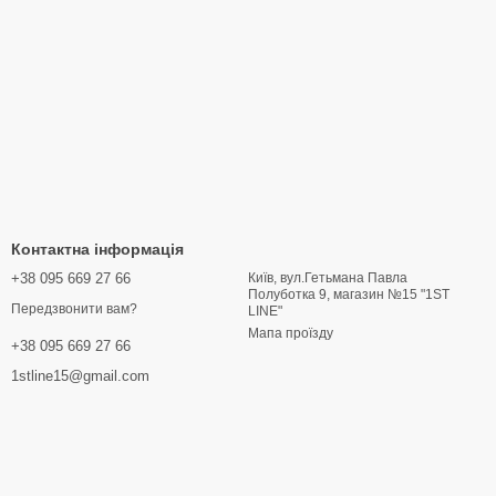
Контактна інформація
+38 095 669 27 66
Київ, вул.Гетьмана Павла
Полуботка 9, магазин №15 "1ST
Передзвонити вам?
LINE"
Мапа проїзду
+38 095 669 27 66
1stline15@gmail.com