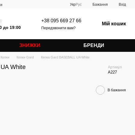
Укр
Рус
Бажання
Вхід
ти
:
+38 095 669 27 66
Мій кошик
0 до 19:00
Передзвонити вам?
ЗНИЖКИ
БРЕНДИ
Кепки
Кепки Gard
Кепка Gard BASEBALL UA White
UA White
Артикул
A227
В бажання