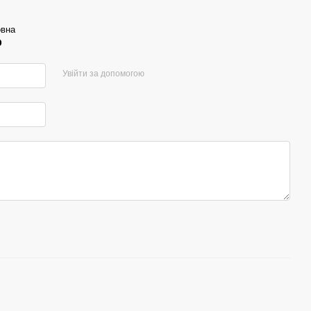
овна
р
Увійти за допомогою