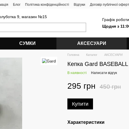
мація
Блог
Політика конфіденційності
Відгуки
Договір публічної офер
олуботка 9, магазин №15
Графік роботи
Щодня з 11:0
СУМКИ
АКСЕСУАРИ
Головна
Каталог
АКСЕСУАРИ
Кепка Gard BASEBALL 
В наявності
Написати відгук
295 грн
450 грн
Купити
Характеристики