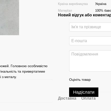
Країна виробництва
Україна
МатерІал
100% бав
Новий відгук або комента
рожей. Головною особливістю
гінальність та привертатиме
і з металу.
Оцініть товар
Надіслати
Доставка
Оплата