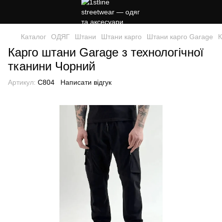
Каталог
ОДЯГ
Штани
Штани карго
Штани карго Garage
К
Карго штани Garage з технологічної
тканини Чорний
Артикул:
C804
Написати відгук