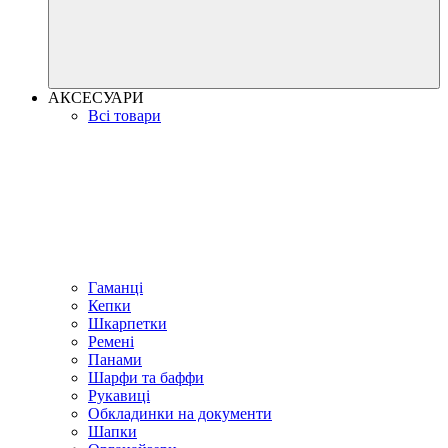
АКСЕСУАРИ
Всі товари
Гаманці
Кепки
Шкарпетки
Ремені
Панами
Шарфи та баффи
Рукавиці
Обкладинки на документи
Шапки