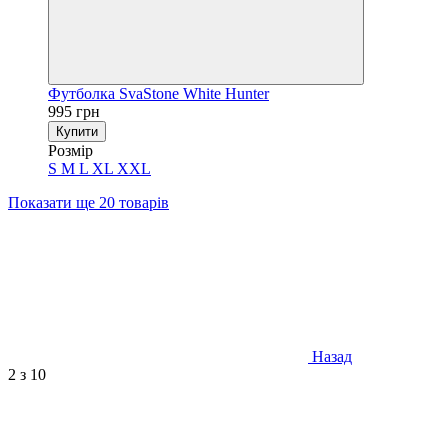
Футболка SvaStone White Hunter
995 грн
Купити
Розмір
S
M
L
XL
XXL
Показати ще 20 товарів
Назад
2
з 10