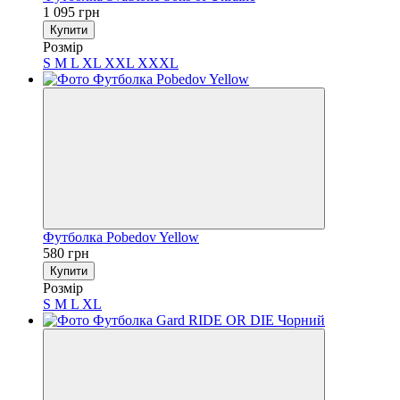
1 095 грн
Купити
Розмір
S
M
L
XL
XXL
XXXL
Футболка Pobedov Yellow
580 грн
Купити
Розмір
S
M
L
XL