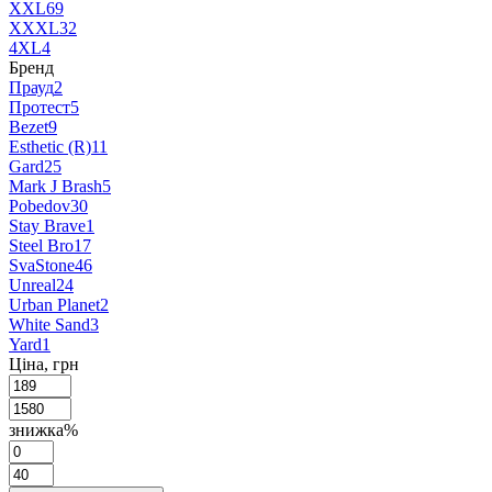
XXL
69
XXXL
32
4XL
4
Бренд
Прауд
2
Протест
5
Bezet
9
Esthetic (R)
11
Gard
25
Mark J Brash
5
Pobedov
30
Stay Brave
1
Steel Bro
17
SvaStone
46
Unreal
24
Urban Planet
2
White Sand
3
Yard
1
Ціна, грн
знижка%