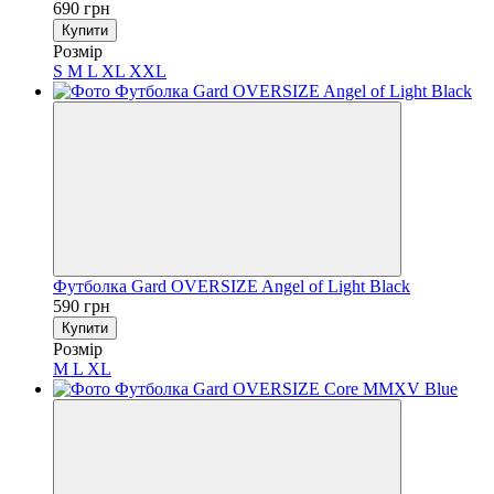
690 грн
Купити
Розмір
S
M
L
XL
XXL
Футболка Gard OVERSIZE Angel of Light Black
590 грн
Купити
Розмір
M
L
XL