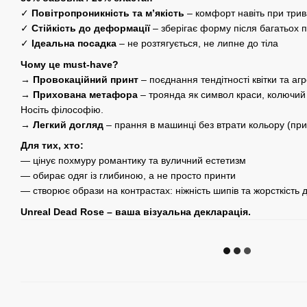
✓
Повітропроникність та м’якість
– комфорт навіть при трив
✓
Стійкість до деформації
– зберігає форму після багатьох 
✓
Ідеальна посадка
– не розтягується, не липне до тіла
Чому це must-have?
→
Провокаційний принт
– поєднання тендітності квітки та аг
→
Прихована метафора
– троянда як символ краси, колючий др
Носіть філософію.
→
Легкий догляд
– прання в машинці без втрати кольору (при
Для тих, хто:
— цінує похмуру романтику та вуличний естетизм
— обирає одяг із глибиною, а не просто принти
— створює образи на контрастах: ніжність шипів та жорсткість 
Unreal Dead Rose – ваша візуальна декларація.