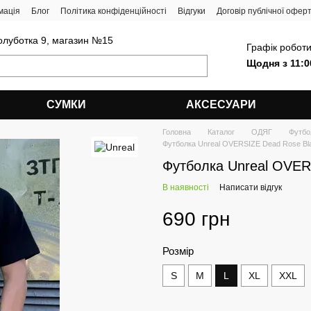
мація
Блог
Політика конфіденційності
Відгуки
Договір публічної офер
олуботка 9, магазин №15
Графік роботи
Щодня з 11:0
СУМКИ
АКСЕСУАРИ
Головна
Каталог
ОДЯГ
Футбо
Футболка Unreal OVERSIZE Dead Rose Bl
Футболка Unreal OVER
В наявності
Написати відгук
690 грн
Розмір
S
M
L
XL
XXL