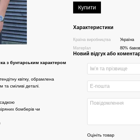
Купити
Характеристики
Країна виробництва
Україна
МатерІал
80% бавов
Новий відгук або комента
ика з бунтарським характером
тендітну квітку, обрамлена
 та сміливі деталі.
осадкою
кіряних бомберів чи
з
Оцініть товар