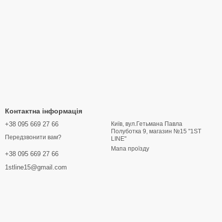
Контактна інформація
+38 095 669 27 66
Київ, вул.Гетьмана Павла
Полуботка 9, магазин №15 "1ST
Передзвонити вам?
LINE"
Мапа проїзду
+38 095 669 27 66
1stline15@gmail.com