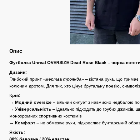
Опис
Футболка Unreal OVERSIZE Dead Rose Black – чорна естет
Дизайн:
Глибокий принт
«мертва троянда»
– кістяна рука, що тримає 
колючим дротом. Для тих, хто цінує брутальну поезію, символізм
Крій:
→
Модний oversize
– вільний силует з навмисно недбалою п
→
Універсальність
– ідеально підходить до грубих джинсів, ш
монохромних спортивних костюмів
→
Комфорт
– не обмежує рухи, підкреслює бунтарський обра
Якість:
80% бавовна / 20% еластан