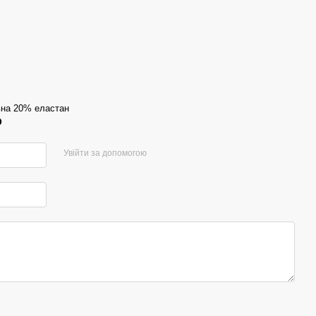
на 20% еластан
р
Увійти за допомогою