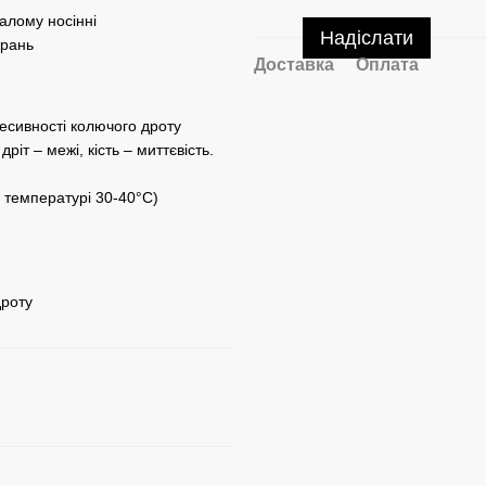
алому носінні
Надіслати
прань
Доставка
Оплата
ресивності колючого дроту
іт – межі, кість – миттєвість.
 температурі 30-40°C)
дроту