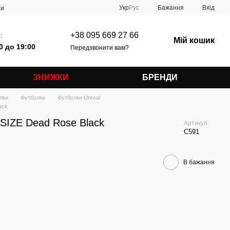
Укр
Рус
Бажання
Вхід
ти
:
+38 095 669 27 66
Мій кошик
0 до 19:00
Передзвонити вам?
ЗНИЖКИ
БРЕНДИ
лки
Футболки
Футболки Unreal
ack
SIZE Dead Rose Black
Артикул
C591
В бажання