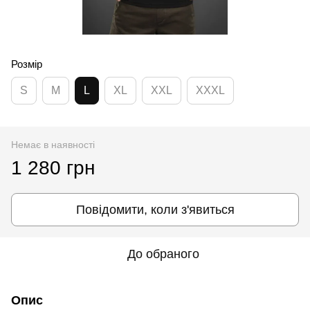
Розмір
S
M
L
XL
XXL
XXXL
Немає в наявності
1 280 грн
Повідомити, коли з'явиться
До обраного
Опис