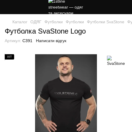
Каталог
ОДЯГ
Футболки
Футболки
Футболки SvaStone
Фу
Футболка SvaStone Logo
Артикул:
C391
Написати відгук
ХІТ