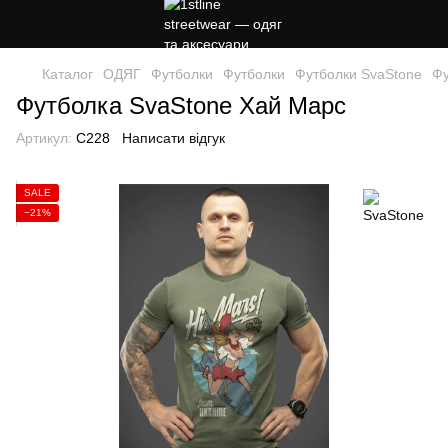
Каталог
ОДЯГ
Футболки
Футболки
Футболки SvaStone
Фу
Футболка SvaStone Хай Марс
Артикул:
C228
Написати відгук
SALE
−21%