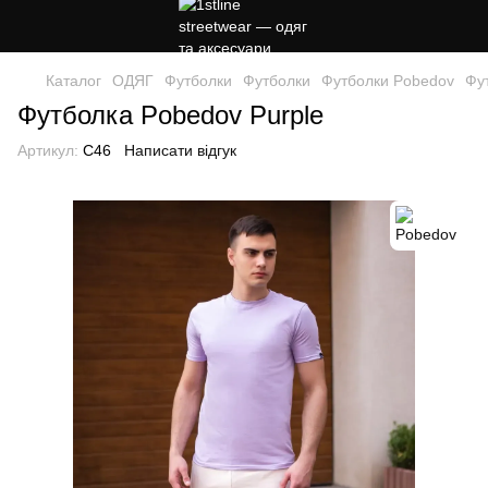
Каталог
ОДЯГ
Футболки
Футболки
Футболки Pobedov
Фу
Футболка Pobedov Purple
Артикул:
C46
Написати відгук