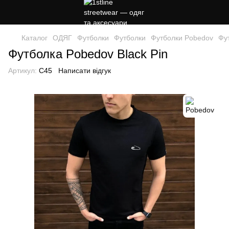
Каталог
ОДЯГ
Футболки
Футболки
Футболки Pobedov
Фу
Футболка Pobedov Black Pin
Артикул:
C45
Написати відгук