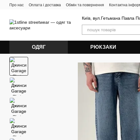
Перейти до основного контенту
Про нас
Оплата і доставка
Обмін та повернення
Контактна інфор
Київ, вул.Гетьмана Павла П
ОДЯГ
РЮКЗАКИ