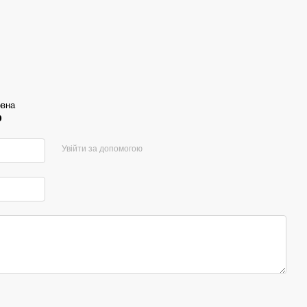
овна
р
Увійти за допомогою