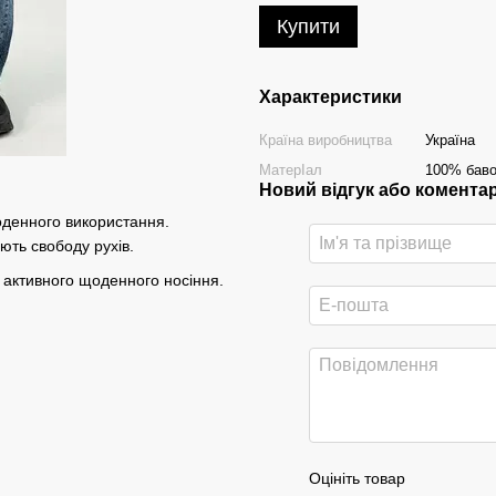
Купити
Характеристики
Країна виробництва
Україна
МатерІал
100% бав
Новий відгук або комента
оденного використання.
ють свободу рухів.
я активного щоденного носіння.
Оцініть товар