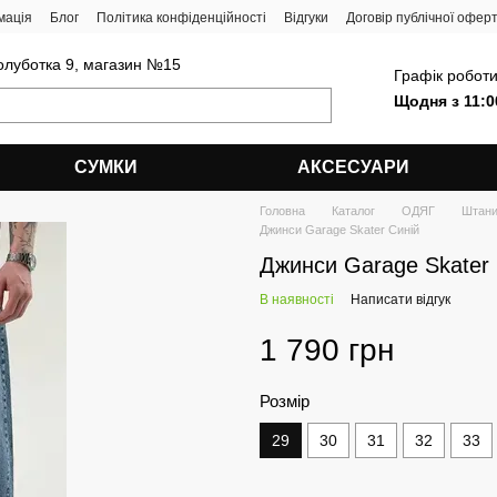
мація
Блог
Політика конфіденційності
Відгуки
Договір публічної офер
олуботка 9, магазин №15
Графік роботи
Щодня з 11:0
СУМКИ
АКСЕСУАРИ
Головна
Каталог
ОДЯГ
Штан
Джинси Garage Skater Синій
Джинси Garage Skater 
В наявності
Написати відгук
1 790 грн
Розмір
29
30
31
32
33