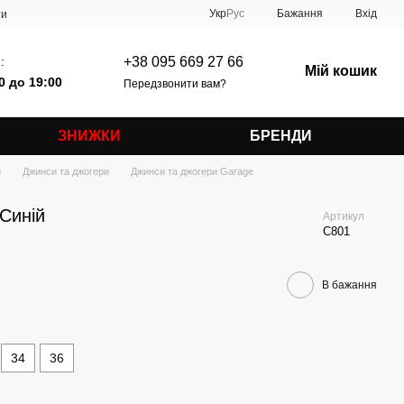
Укр
Рус
Бажання
Вхід
ти
:
+38 095 669 27 66
Мій кошик
0 до 19:00
Передзвонити вам?
ЗНИЖКИ
БРЕНДИ
и
Джинси та джогери
Джинси та джогери Garage
Синій
Артикул
C801
В бажання
34
36