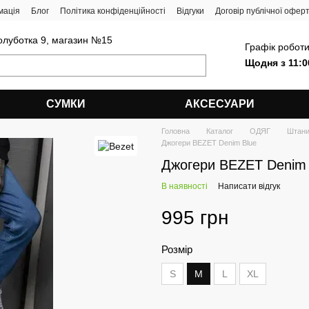
мація
Блог
Політика конфіденційності
Відгуки
Договір публічної офер
олуботка 9, магазин №15
Графік роботи
Щодня з 11:0
СУМКИ
АКСЕСУАРИ
Головна
Каталог
ОДЯГ
Штан
Джогери BEZET Denim Blue
Джогери BEZET Denim 
В наявності
Написати відгук
995 грн
Розмір
S
M
L
XL