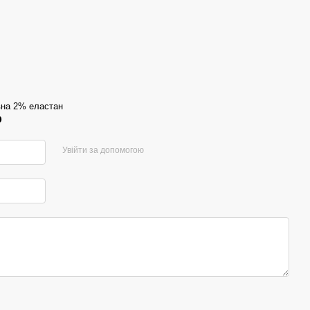
на 2% еластан
р
Увійти за допомогою