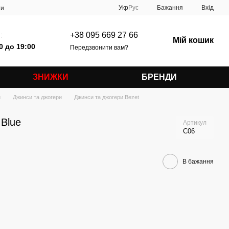
Укр
Рус
Бажання
Вхід
ти
:
+38 095 669 27 66
Мій кошик
0 до 19:00
Передзвонити вам?
ЗНИЖКИ
БРЕНДИ
и
Джинси та джогери
Джинси та джогери Bezet
Blue
Артикул
C06
В бажання