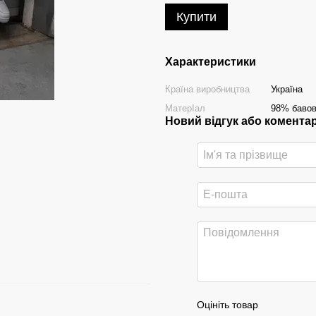
Купити
Характеристики
Країна виробництва
Україна
МатерІал
98% бавов
Новий відгук або комента
Оцініть товар