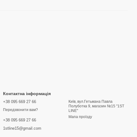
Контактна інформація
+38 095 669 27 66
Київ, вул.Гетьмана Павла
Полуботка 9, магазин №15 "1ST
Передзвонити вам?
LINE"
Мапа проїзду
+38 095 669 27 66
1stline15@gmail.com