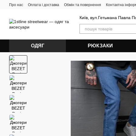
Перейти до основного контенту
Про нас
Оплата і доставка
Обмін та повернення
Контактна інфор
Київ, вул.Гетьмана Павла П
ОДЯГ
РЮКЗАКИ