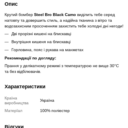
Опис
Крутий бомбер
Steel Bro Black Camo
виділить тебе серед
натовпу та довершить стиль, а надійна тканина з вітро та
водозахисним просоченням захистить тебе холодні дні негоди!
Дві прорізні кишені на блискавці
Внутрішня кишеня на блискавці
Горловина, пояс і рукава на манжетах
Рекомендації по догляду:
Прання у делікатному режимі з температурою не вище 30°C
та без відбілювачів.
Характеристики
Країна
Україна
виробництва
МатерІал
100% поліестер
Відгуки