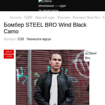
Каталог
ОДЯГ
Верхній одяг
Вітровки
Вітровки Steel Bro
Б
Бомбер STEЕL BRO Wind Black
Camo
Артикул:
C10
Написати відгук
SALE
−34%