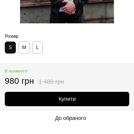
Розмір
S
M
L
В наявності
980 грн
1 480 грн
Купити
До обраного