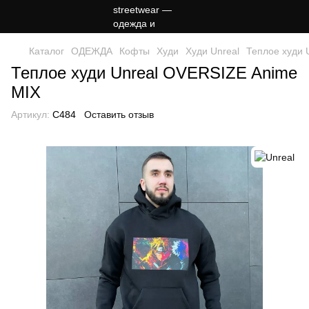
Каталог
ОДЕЖДА
Кофты
Худи
Худи Unreal
Теплое худи 
Теплое худи Unreal OVERSIZE Anime
MIX
Артикул:
C484
Оставить отзыв