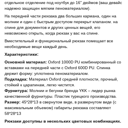
отдельное отделение под ноутбук до 16" дюймов (ваш девайс
надежно защищен мягким пеноматериалом).
На передней части рюкзака два больших кармана, один на
молнии и один с быстрым доступом перекрыт клапаном. на
спине для документов и других ценных вещей, его
невозможно открыть, когда рюкзак у вас на спине.
Вместительный и функциональный рюкзак помещает все
необходимые вещи каждый день.
Характеристики:
Основной материал:
Oxford 1000D PU комбинированный со
вставками на передней части с Oxford 600D PU. Спинка
держит форму: уплотнена пеноматериалом.
Подкладка:
Материал Oxford средней плотности, прочный,
стойкий к царапинам, легко чистится.
Фурнитура:
Молнии и бегунки бренда YKK – лидер рынка
качественной фурнитуры. Пластик турецкого производства.
Размер:
45*28*13 в свернутом виде, в развернутом виде (с
максимальным объемом) габариты рюкзака составляют
58*28*13
Рюкзаки доступны в нескольких цветовых комбинациях.