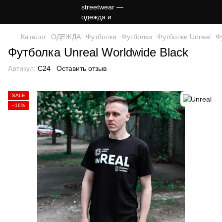
Каталог
ОДЕЖДА
Футболки
Футболки
Футболки Unreal
Ф
Футболка Unreal Worldwide Black
Артикул:
C24
Оставить отзыв
SALE
−16%