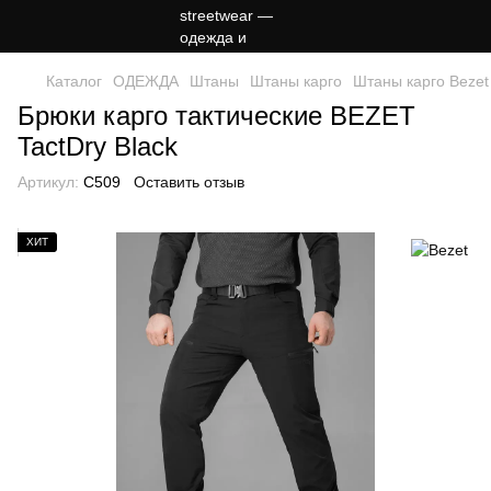
Каталог
ОДЕЖДА
Штаны
Штаны карго
Штаны карго Bezet
Брюки карго тактические BEZET
TactDry Black
Артикул:
C509
Оставить отзыв
ХИТ