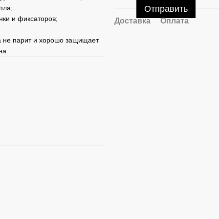
Отправить
пла;
нки и фиксаторов;
Доставка
Оплата
на не парит и хорошо защищает
на.