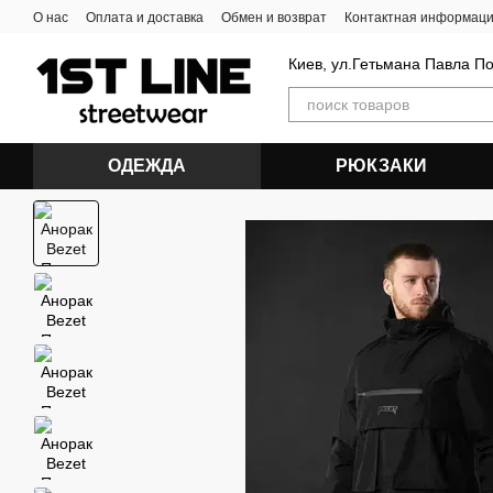
Перейти к основному контенту
О нас
Оплата и доставка
Обмен и возврат
Контактная информац
Киев, ул.Гетьмана Павла П
ОДЕЖДА
РЮКЗАКИ