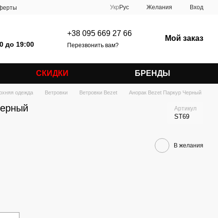
Укр
Рус
Желания
Вход
оферты
+38 095 669 27 66
Мой заказ
0 до 19:00
Перезвонить вам?
СКИДКИ
БРЕНДЫ
рхняя одежда
Ветровки
Ветровки Bezet
Анорак Bezet Паркур Черный
Черный
Артикул
ST69
В желания