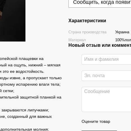
Сообщить, когда появи
Характеристики
Страна производства
Украина
Материал
100%пол
Новый отзыв или коммен
вропейской плащевки на
ный на ощупь, нижний – мягкая
это ее водостойкость.
оды извне, а пропускает только
ортному испарению влаги тела;
й сетки;
нительной защитной планкой на
 закрываются липучками;
ане, созданный для важных
Оцените товар
я дополнительная молния;