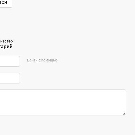
тся
иэстер
тарий
Войти с помощью