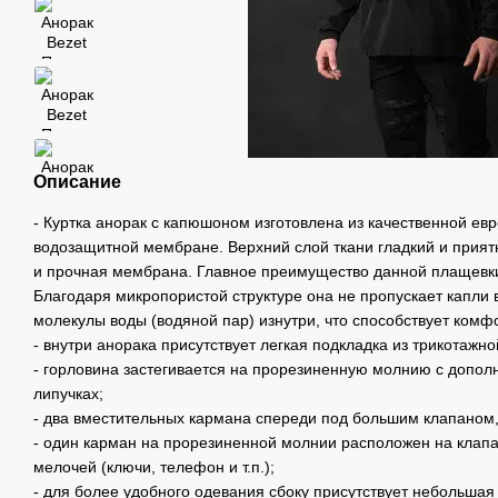
Описание
- Куртка анорак с капюшоном изготовлена ​​из качественной е
водозащитной мембране. Верхний слой ткани гладкий и прият
и прочная мембрана. Главное преимущество данной плащевки 
Благодаря микропористой структуре она не пропускает капли в
молекулы воды (водяной пар) изнутри, что способствует комф
- внутри анорака присутствует легкая подкладка из трикотажно
- горловина застегивается на прорезиненную молнию с допол
липучках;
- два вместительных кармана спереди под большим клапаном,
- один карман на прорезиненной молнии расположен на клап
мелочей (ключи, телефон и т.п.);
- для более удобного одевания сбоку присутствует небольша