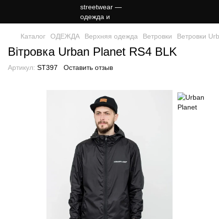
Каталог
ОДЕЖДА
Верхняя одежда
Ветровки
Ветровки Urb
Вітровка Urban Planet RS4 BLK
Артикул:
ST397
Оставить отзыв