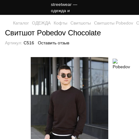
Каталог
ОДЕЖДА
Кофты
Свитшоты
Свитшоты Pobedov
С
Свитшот Pobedov Chocolate
Артикул:
C516
Оставить отзыв