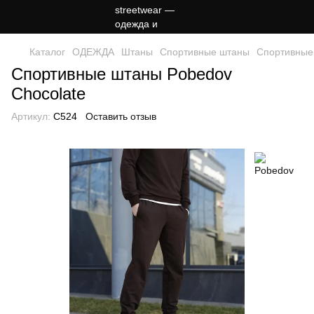
Каталог
ОДЕЖДА
Штаны
Спортивные штаны
Спортивные
Спортивные штаны Pobedov
Chocolate
Артикул:
C524
Оставить отзыв