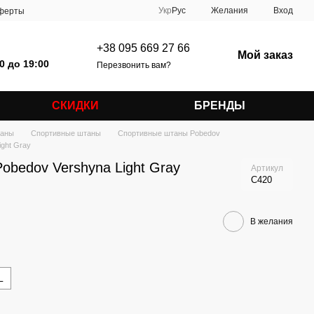
Укр
Рус
Желания
Вход
оферты
+38 095 669 27 66
Мой заказ
0 до 19:00
Перезвонить вам?
СКИДКИ
БРЕНДЫ
аны
Спортивные штаны
Спортивные штаны Pobedov
ght Gray
obedov Vershyna Light Gray
Артикул
C420
В желания
L