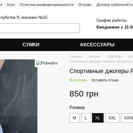
ия
Блог
Политика конфиденциальности
Отзывы
Договор публичной 
олуботка 9, магазин №15
График работы:
Ежедневно с 11:0
СУМКИ
АКСЕССУАРЫ
Главная
Каталог
ОДЕЖДА
Шт
Спортивные джогеры Pobedov Vershyna Li
Спортивные джогеры P
В наличии
Оставить отзыв
850 грн
Размер
M
L
XL
XXL
XXX