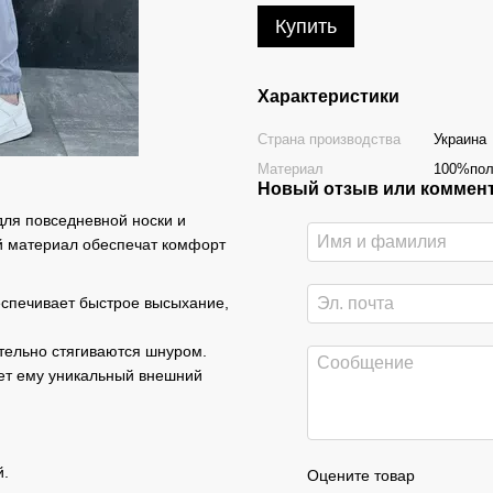
Купить
Характеристики
Страна производства
Украина
Материал
100%пол
Новый отзыв или коммен
для повседневной носки и
ий материал обеспечат комфорт
еспечивает быстрое высыхание,
тельно стягиваются шнуром.
ает ему уникальный внешний
й.
Оцените товар