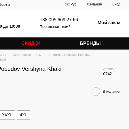
Укр
Рус
Желания
Вход
оферты
+38 095 669 27 66
Мой заказ
0 до 19:00
Перезвонить вам?
СКИДКИ
БРЕНДЫ
аны
Спортивные штаны
Спортивные штаны Pobedov
haki
obedov Vershyna Khaki
Артикул
C242
В желания
XXXL
4XL