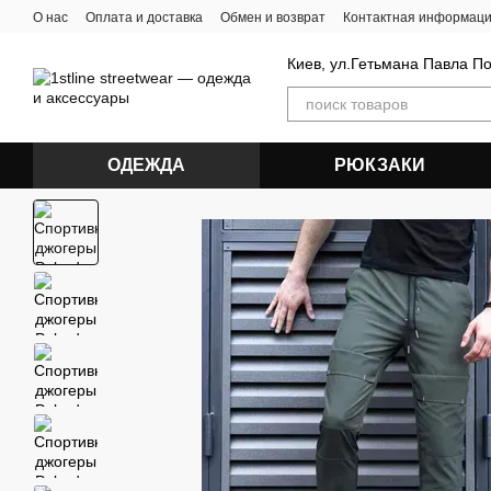
Перейти к основному контенту
О нас
Оплата и доставка
Обмен и возврат
Контактная информац
Киев, ул.Гетьмана Павла П
ОДЕЖДА
РЮКЗАКИ