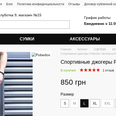
ия
Блог
Политика конфиденциальности
Отзывы
Договор публичной 
олуботка 9, магазин №15
График работы:
Ежедневно с 11:0
СУМКИ
АКСЕССУАРЫ
Главная
Каталог
ОДЕЖДА
Шт
Спортивные джогеры Pobedov Vershyna K
Спортивные джогеры P
В наличии
1 отзыв
850 грн
Размер
S
M
L
XL
XXL