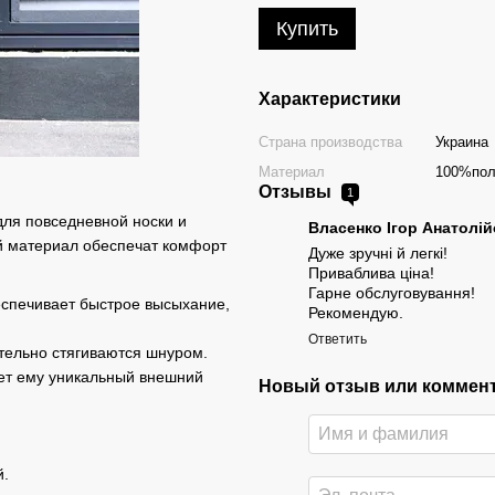
Купить
Характеристики
Страна производства
Украина
Материал
100%пол
Отзывы
1
для повседневной носки и
Власенко Ігор Анатолі
ий материал обеспечат комфорт
Дуже зручні й легкі!
Приваблива ціна!
Гарне обслуговування!
еспечивает быстрое высыхание,
Рекомендую.
Ответить
тельно стягиваются шнуром.
ает ему уникальный внешний
Новый отзыв или коммен
й.