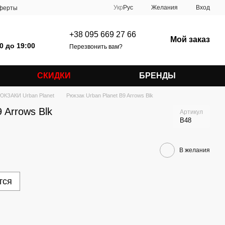
Укр
Рус
Желания
Вход
оферты
+38 095 669 27 66
Мой заказ
0 до 19:00
Перезвонить вам?
СКИДКИ
БРЕНДЫ
ЮКЗАКИ Urban Planet
Рюкзак Urban Planet B9 Arrows Blk
 Arrows Blk
Артикул
B48
В желания
тся