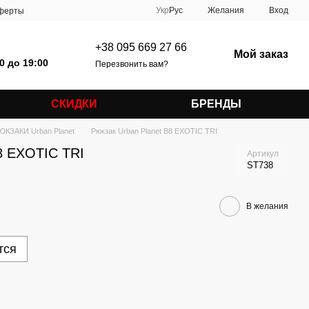
Укр
Рус
Желания
Вход
оферты
+38 095 669 27 66
Мой заказ
0 до 19:00
Перезвонить вам?
СКИДКИ
БРЕНДЫ
ЮКЗАКИ Urban Planet
Рюкзак Urban Planet B8 EXOTIC TRI
8 EXOTIC TRI
Артикул
ST738
В желания
тся