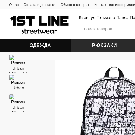
Перейти к основному контенту
О нас
Оплата и доставка
Обмен и возврат
Контактная информац
Киев, ул.Гетьмана Павла П
ОДЕЖДА
РЮКЗАКИ