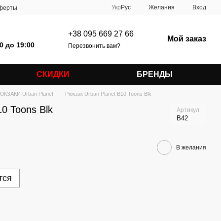
Укр
Рус
Желания
Вход
оферты
+38 095 669 27 66
Мой заказ
0 до 19:00
Перезвонить вам?
СКИДКИ
БРЕНДЫ
ЮКЗАКИ Urban Planet
Рюкзак Urban Planet B10 Toons Blk
0 Toons Blk
Артикул
B42
В желания
тся