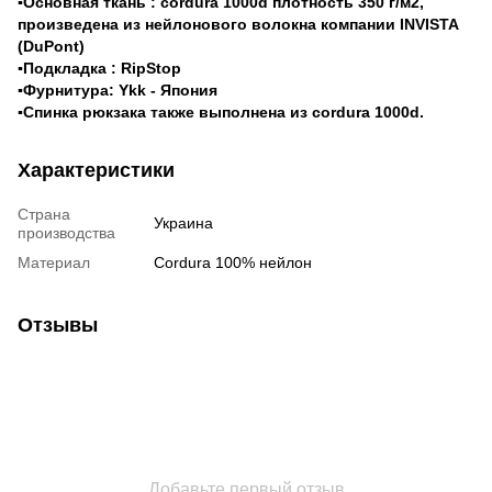
▪Основная ткань : cordura 1000d плотность 350 г/м2,
произведена из нейлонового волокна компании INVISTA
(DuPont)
▪Подкладка : RipStop
▪Фурнитура: Ykk - Япония
▪Спинка рюкзака также выполнена из cordura 1000d.
Характеристики
Страна
Украина
производства
Материал
Cordura 100% нейлон
Отзывы
Добавьте первый отзыв