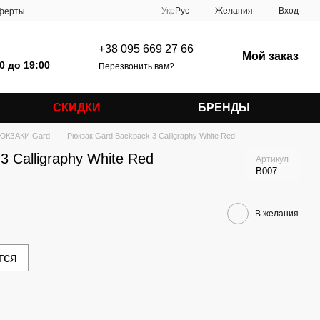
Укр
Рус
Желания
Вход
оферты
+38 095 669 27 66
Мой заказ
0 до 19:00
Перезвонить вам?
СКИДКИ
БРЕНДЫ
ЮКЗАКИ Gard
Рюкзак Gard Backpack 3 Сalligraphy White Red
3 Сalligraphy White Red
Артикул
B007
В желания
тся