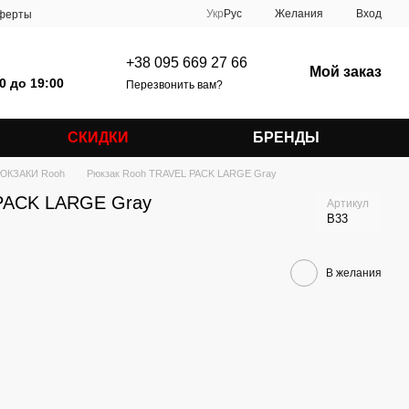
Укр
Рус
Желания
Вход
оферты
+38 095 669 27 66
Мой заказ
0 до 19:00
Перезвонить вам?
СКИДКИ
БРЕНДЫ
ЮКЗАКИ Rooh
Рюкзак Rooh TRAVEL PACK LARGE Gray
PACK LARGE Gray
Артикул
B33
В желания