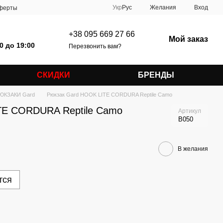
Укр
Рус
Желания
Вход
оферты
+38 095 669 27 66
Мой заказ
0 до 19:00
Перезвонить вам?
СКИДКИ
БРЕНДЫ
ЮКЗАКИ Gard
Рюкзак Gard HOOK LITE CORDURA Reptile Camo
TE CORDURA Reptile Camo
Артикул
B050
В желания
тся