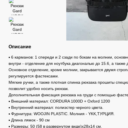
Описание
▪️ 6 карманов: 1 спереди и 2 сзади по бокам на молнии, основ
внутри - отделение для ноутбука диагональю до 15.6, а также
Основное отделение, кроме молнии, закрывается двумя строп
регулируется фастексами.
Мягкие ручки, а также плотная спинка рюкзака прошиты специа
позволит удобно носить рюкзак.
Дополнительная фиксация рюкзака на груди с помощью фасте
▪️ Внешний материал: CORDURA 1000D + Oxford 1200
▪️ Внутренний материал: полиэстер черного цвета.
▪️ Фурнитура: WOOJIN PLASTIC. Молния - YKK,ТУРЦИЯ.
▪️ Длина лямок - 90 см
▪️ Размеры: 50 (58 в развернутом виде)х28х14 см.