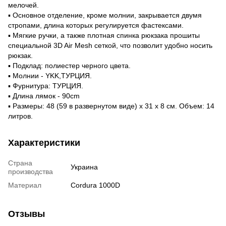
мелочей.
▪️ Основное отделение, кроме молнии, закрывается двумя
стропами, длина которых регулируется фастексами.
▪️ Мягкие ручки, а также плотная спинка рюкзака прошиты
специальной 3D Air Mesh сеткой, что позволит удобно носить
рюкзак.
▪️ Подклад: полиестер черного цвета.
▪️ Молнии - YKK,ТУРЦИЯ.
▪️ Фурнитура: ТУРЦИЯ.
▪️ Длина лямок - 90сm
▪️ Размеры: 48 (59 в развернутом виде) х 31 х 8 см. Объем: 14
литров.
Характеристики
Страна
Украина
производства
Материал
Cordura 1000D
Отзывы