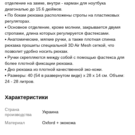
отделение на замке, внутри - карман для ноутбука
диагональю до 15.6 дюймов.
▪️ По бокам рюкзака расположены стропы на пластиковых
регуляторах.
▪️ Основное отделение, кроме молнии, закрывается двумя
стропами, длина которых регулируется фастексами.
▪️ Анатомические, мягкие ручки, а также плотная спинка
рюкзака прошиты специальной 3D Air Mesh сеткой, что
позволит удобно носить рюкзак.
▪️ Ручки скрепляются между собой c помощью фастекса для
более плотной фиксации рюкзака.
▪️ Дно рюкзака из плотной качественной эко-кожи.
▪️ Размеры: 40 (54 в развернутом виде) х 28 х 14 см. Объем:
24 - 28 литров.
Характеристики
Страна
Украина
производства
Материал
Oxford + экокожа