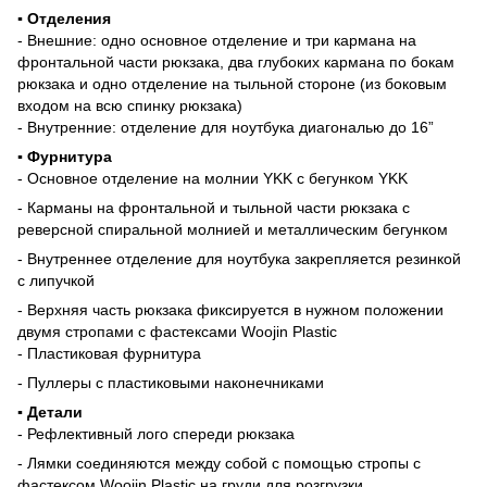
▪️ Отделения
- Внешние: одно основное отделение и три кармана на
фронтальной части рюкзака, два глубоких кармана по бокам
рюкзака и одно отделение на тыльной стороне (из боковым
входом на всю спинку рюкзака)
- Внутренние: отделение для ноутбука диагональю до 16”
▪️ Фурнитура
- Основное отделение на молнии YKK c бегунком YKK
- Карманы на фронтальной и тыльной части рюкзака с
реверсной спиральной молнией и металлическим бегунком
- Внутреннее отделение для ноутбука закрепляется резинкой
с липучкой
- Верхняя часть рюкзака фиксируется в нужном положении
двумя стропами с фастексами Woojin Plastic
- Пластиковая фурнитура
- Пуллеры с пластиковыми наконечниками
▪️ Детали
- Рефлективный лого спереди рюкзака
- Лямки соединяются между собой с помощью стропы с
фастексом Woojin Plastic на груди для розгрузки