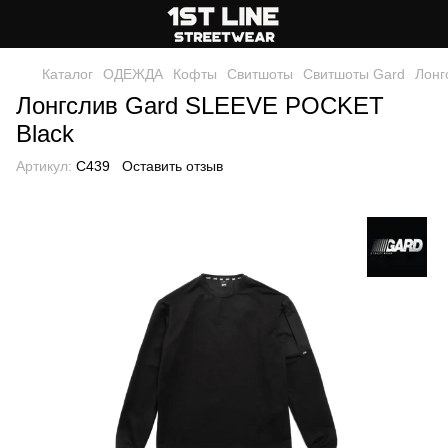
Каталог
ОДЕЖДА
Кофты
Свитшоты
Свитшоты Gard
Лонг
Лонгслив Gard SLEEVE POCKET
Black
Артикул:
C439
Оставить отзыв