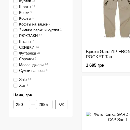
Куртки
11
Шорты
11
Кепки
9
Кофты
1
Кофты на замке
9
Зимние парки и куртки
1
РЮКЗАКИ
83
Штаны
7
СКИДКИ
14
Брюки Gard ZIP FRO
Футболки
25
POCKET Тан
Сорочки
2
Мессенджери
24
1 695 грн
Сумки на пояс
4
Sale
14
Хит
1
Цена, грн
От Цена, грн
До Цена, грн
OK