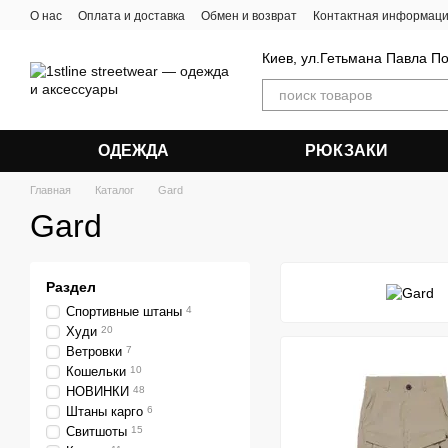
Перейти к основному контенту
О нас
Оплата и доставка
Обмен и возврат
Контактная информац
Киев, ул.Гетьмана Павла П
ОДЕЖДА
РЮКЗАКИ
Главная
Каталог
Gard
Gard
Раздел
Спортивные штаны
4
Худи
20
Ветровки
7
Кошельки
10
НОВИНКИ
48
Штаны карго
6
Свитшоты
15