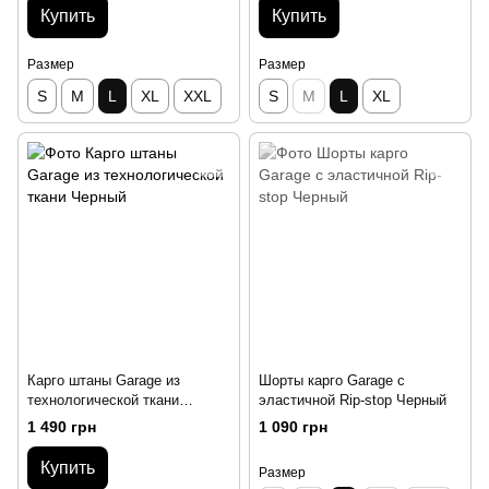
Купить
Купить
Размер
Размер
S
M
L
XL
XXL
S
M
L
XL
Карго штаны Garage из
Шорты карго Garage с
технологической ткани
эластичной Rip-stop Черный
Черный
1 490 грн
1 090 грн
Купить
Размер