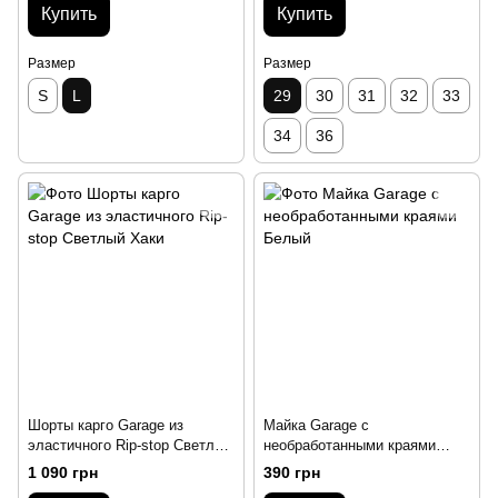
Купить
Купить
Размер
Размер
S
L
29
30
31
32
33
34
36
Шорты карго Garage из
Майка Garage с
эластичного Rip-stop Светлый
необработанными краями
Хаки
Белый
1 090 грн
390 грн