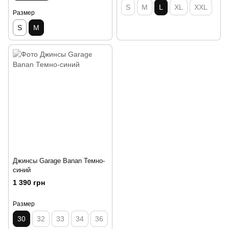
S
M
L
XL
XXL
Размер
S
M
Джинсы Garage Banan Темно-
синий
1 390 грн
Размер
30
32
33
34
36