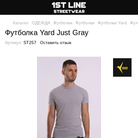
Каталог
ОДЕЖДА
Футболки
Футболки
Футболки Yard
Фут
Футболка Yard Just Gray
Артикул:
ST257
Оставить отзыв